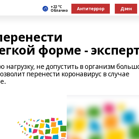
+22 °С
Антитеррор
Дзен
Облачно
перенести
егкой форме - экспер
ю нагрузку, не допустить в организм больш
позволит перенести коронавирус в случае
е.