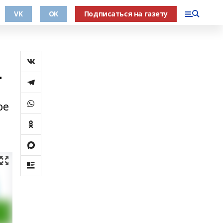
VK
OK
Подписаться на газету
т
ое