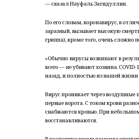
— сказал Науфаль Загидуллин.
По его словам, коронавирус, в отли
заразный, вызывает высокую смертно
гриппа), кроме того, очень сложно
«Обычно вирусы возникают в резул
всего — не убивают хозяина. COVID-1
назад, и полностью из нашей жизни 
Вирус проникает через воздушные пу
первые ворота. С током крови разно
снабжаются кровью. При небольшо
восстанавливаются.
В настоящее время команда ученых