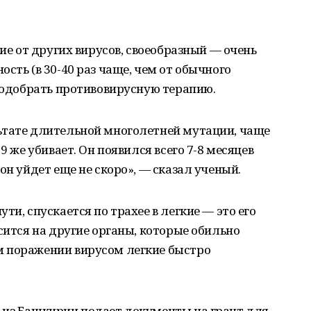
чие от других вирусов, своеобразный — очень
сть (в 30-40 раз чаще, чем от обычного
 подобрать противовирусную терапию.
ьтате длительной многолетней мутации, чаще
9 же убивает. Он появился всего 7-8 месяцев
он уйдет еще не скоро», — сказал ученый.
ти, спускается по трахее в легкие — это его
сится на другие органы, которые обильно
м поражении вирусом легкие быстро
 из Башкирии подает документы на грант для