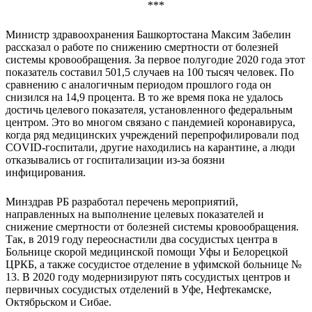
***
Министр здравоохранения Башкортостана Максим Забелин
рассказал о работе по снижению смертности от болезней
системы кровообращения. За первое полугодие 2020 года этот
показатель составил 501,5 случаев на 100 тысяч человек. По
сравнению с аналогичным периодом прошлого года он
снизился на 14,9 процента. В то же время пока не удалось
достичь целевого показателя, установленного федеральным
центром. Это во многом связано с пандемией коронавируса,
когда ряд медицинских учреждений перепрофилировали под
COVID-госпитали, другие находились на карантине, а люди
отказывались от госпитализации из-за боязни
инфицирования.
Минздрав РБ разработал перечень мероприятий,
направленных на выполнение целевых показателей и
снижение смертности от болезней системы кровообращения.
Так, в 2019 году переоснастили два сосудистых центра в
Больнице скорой медицинской помощи Уфы и Белорецкой
ЦРКБ, а также сосудистое отделение в уфимской больнице №
13. В 2020 году модернизируют пять сосудистых центров и
первичных сосудистых отделений в Уфе, Нефтекамске,
Октябрьском и Сибае.