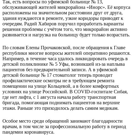
Так, есть вопросы по уфимской больнице № 13,
обслуживающей жителей микрорайона «Инорс». Её корпуса
расположены на значительном расстоянии друг от друга,
здания нуждаются в ремонте, узкие коридоры приводят к
очередям. Радий Хабиров поручил проработать варианты
решения проблемы с учётом того, что микрорайон активно
развивается и нагрузка на больницу будет только возрастать.
По словам Елены Прочаковской, после обращения к Главе
республики многие вопросы жителей оперативно решаются.
Например, в течение часа удалось ликвидировать очередь в
детской поликлинике № 5 Уфы, возникшей из-за наплыва
пациентов без предварительной записи. А в уфимской
детской больнице № 17 стоматолог теперь проводит
профилактические осмотры не в требующем ремонта
помещении на улице Кольцевой, а в более комфортных
условиях на улице Российской. В COVID-госпитале Сибая,
где нет лифта, с 1 августа начала работу транспортная
бригада, помогающая поднимать пациентов на верхние
этажи. Раньше это приходилось делать самим медикам.
Особое место среди обращений занимают благодарности
врачам, в том числе за профессиональную работу в период
пандемии коронавируса.