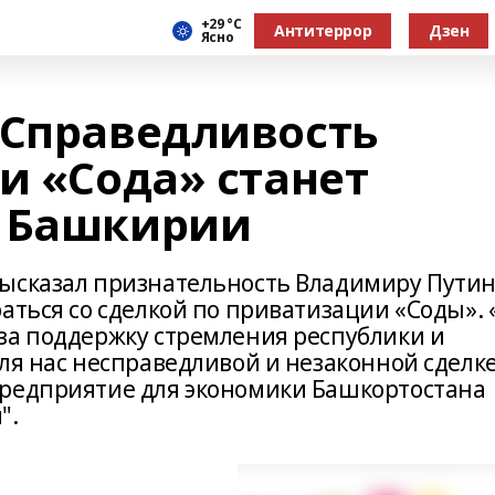
+29 °С
Антитеррор
Дзен
Ясно
 Справедливость
и «Сода» станет
я Башкирии
высказал признательность Владимиру Пути
аться со сделкой по приватизации «Соды». 
за поддержку стремления республики и
ля нас несправедливой и незаконной сделке
предприятие для экономики Башкортостана
".