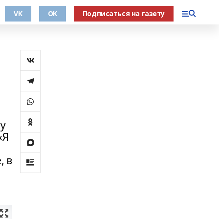
VK
OK
Подписаться на газету
ну
«Я
, в