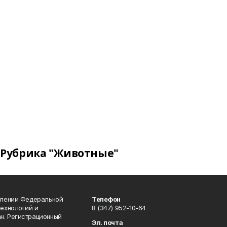
Рубрика "Животные"
влении Федеральной
Телефон
технологий и
8 (347) 952-10-64
н. Регистрационный
Эл. почта