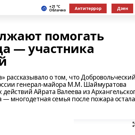
+21 °С
Антитеррор
Дзен
Облачно
олжают помогать
ца — участника
й
» рассказывало о том, что Добровольчески
оссии генерал-майора М.М. Шаймуратова
 действий Айрата Валеева из Архангельско
да — многодетная семья после пожара остал