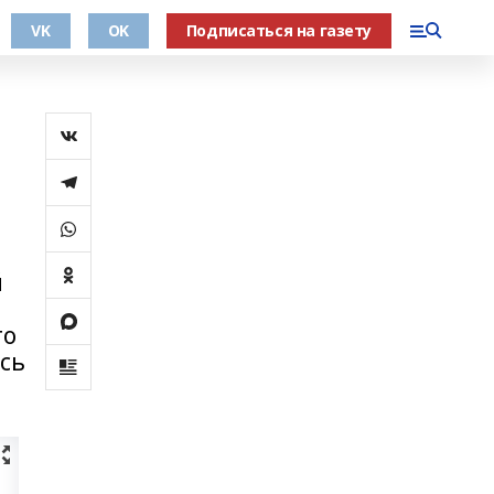
VK
OK
Подписаться на газету
й
го
ась