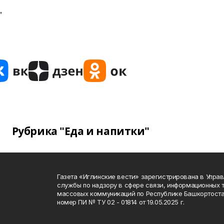
"
Рубрика "Еда и напитки"
Газета «Иглинские вести» зарегистрирована в Упра
службы по надзору в сфере связи, информационных 
массовых коммуникаций по Республике Башкортоста
номер ПИ № ТУ 02 - 01814 от 19.05.2025 г.