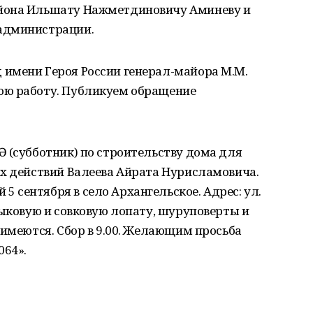
йона Ильшату Нажметдиновичу Аминеву и
администрации.
имени Героя России генерал-майора М.М.
ою работу. Публикуем обращение
 (субботник) по строительству дома для
ых действий Валеева Айрата Нурисламовича.
сентября в село Архангельское. Адрес: ул.
тыковую и совковую лопату, шуруповерты и
 имеются. Сбор в 9.00. Желающим просьба
064».