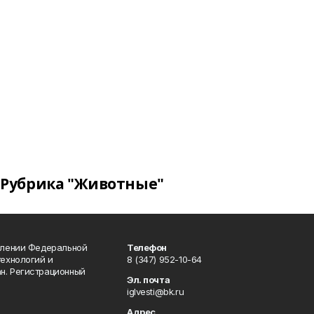
Рубрика "Животные"
влении Федеральной
Телефон
технологий и
8 (347) 952-10-64
н. Регистрационный
Эл. почта
iglvesti@bk.ru
Адрес