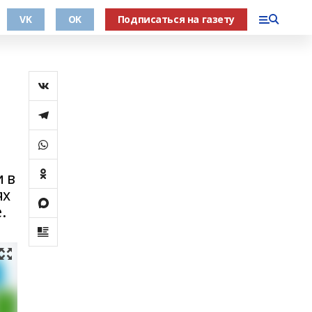
VK
OK
Подписаться на газету
 в
ях
.