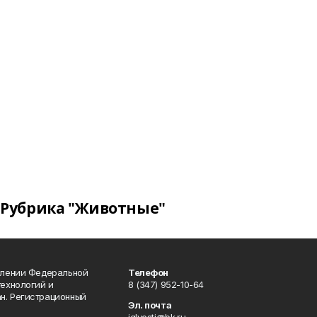
Рубрика "Животные"
влении Федеральной
Телефон
технологий и
8 (347) 952-10-64
н. Регистрационный
Эл. почта