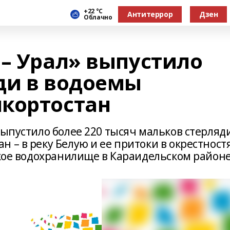
+22 °С
Антитеррор
Дзен
Облачно
 – Урал» выпустило
ди в водоемы
кортостан
выпустило более 220 тысяч мальков стерляди
 – в реку Белую и ее притоки в окрестност
ское водохранилище в Караидельском районе