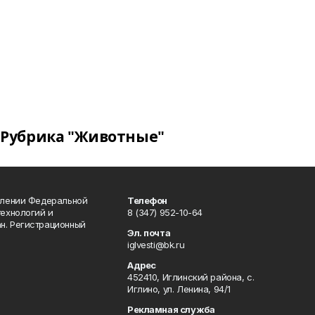
Рубрика "Животные"
влении Федеральной
Телефон
технологий и
8 (347) 952-10-64
н. Регистрационный
Эл. почта
iglvesti@bk.ru
Адрес
452410, Иглинский района, с.
Иглино, ул. Ленина, 94/1
Рекламная служба