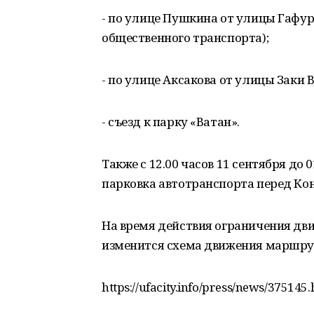
- по улице Пушкина от улицы Гафу
общественного транспорта);
- по улице Аксакова от улицы Заки
- съезд к парку «Ватан».
Также с 12.00 часов 11 сентября до 
парковка автотранспорта перед Ко
На время действия ограничения дв
изменится схема движения маршрут
https://ufacity.info/press/news/375145.