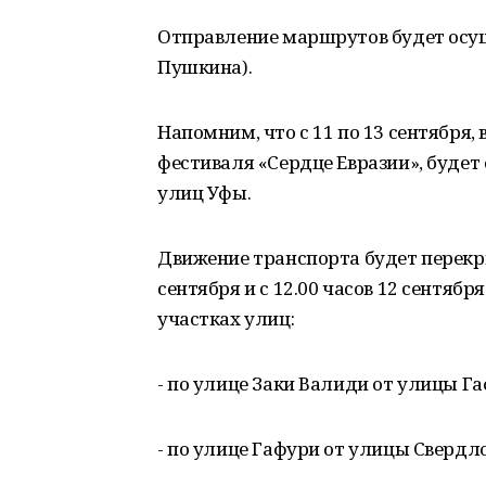
Отправление маршрутов будет осущ
Пушкина).
Напомним, что с 11 по 13 сентября,
фестиваля «Сердце Евразии», будет
улиц Уфы.
Движение транспорта будет перекрыт
сентября и с 12.00 часов 12 сентябр
участках улиц:
- по улице Заки Валиди от улицы Г
- по улице Гафури от улицы Свердл