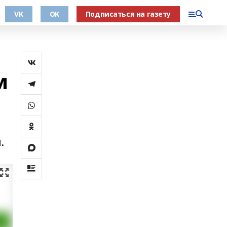
VK
OK
Подписаться на газету
м
.