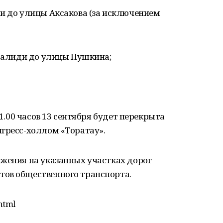
ри до улицы Аксакова (за исключением
 Валиди до улицы Пушкина;
01.00 часов 13 сентября будет перекрыта
нгресс-холлом «Торатау».
ижения на указанных участках дорог
ов общественного транспорта.
html