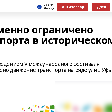
+22 °С
Антитеррор
Дзен
Дождь
еменно ограничено
порта в историческо
проведением V международного фестиваля
чено движение транспорта на ряде улиц Уфы