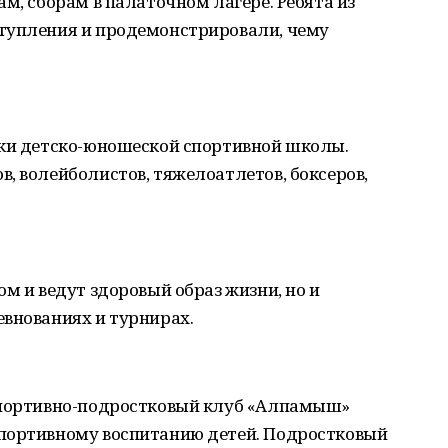
м, сборам в палаточном лагере. Ребята из
тупления и продемонстрировали, чему
ики детско-юношеской спортивной школы.
, волейболистов, тяжелоатлетов, боксеров,
м и ведут здоровый образ жизни, но и
евнованиях и турнирах.
спортивно-подростковый клуб «Алпамыш»
портивному воспитанию детей. Подростковый