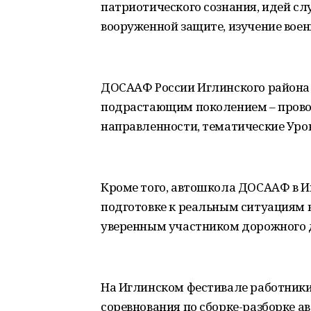
патриотического сознания, идей слу
вооруженной защите, изучение воен
ДОСААФ России Иглинского района 
подрастающим поколением – прово
направленности, тематические Уро
Кроме того, автошкола ДОСААФ в Иг
подготовке к реальным ситуациям н
уверенным участником дорожного 
На Иглинском фестивале работник
соревнования по сборке-разборке а