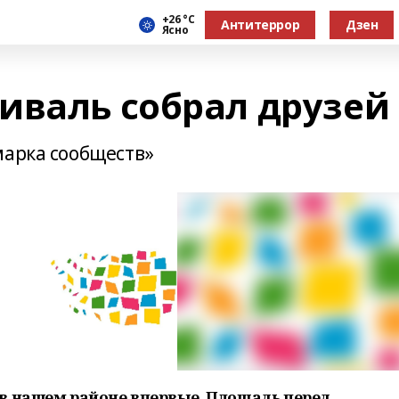
+26 °С
Антитеррор
Дзен
Ясно
иваль собрал друзей
марка сообществ»
в нашем районе впервые. Площадь перед