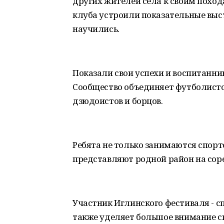
других жителей села к своим похода
клуба устроили показательные выс
научились.
Показали свои успехи и воспитанн
Сообщество объединяет футболистов
дзюдоистов и борцов.
Ребята не только занимаются спорто
представляют родной район на сор
Участник Иглинского фестиваля - 
также уделяет большое внимание с