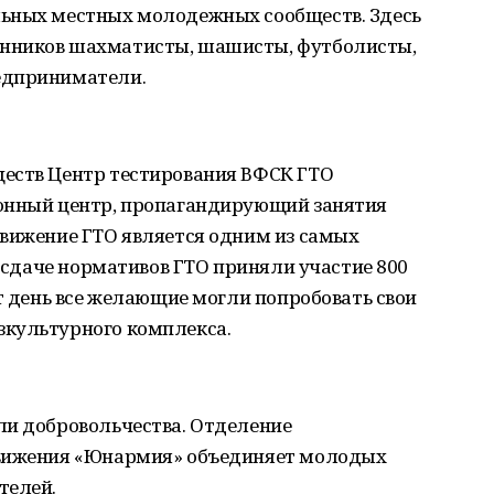
льных местных молодежных сообществ. Здесь
нников шахматисты, шашисты, футболисты,
едприниматели.
еств Центр тестирования ВФСК ГТО
йонный центр, пропагандирующий занятия
Движение ГТО является одним из самых
в сдаче нормативов ГТО приняли участие 800
от день все желающие могли попробовать свои
зкультурного комплекса.
ли добровольчества. Отделение
движения «Юнармия» объединяет молодых
телей.