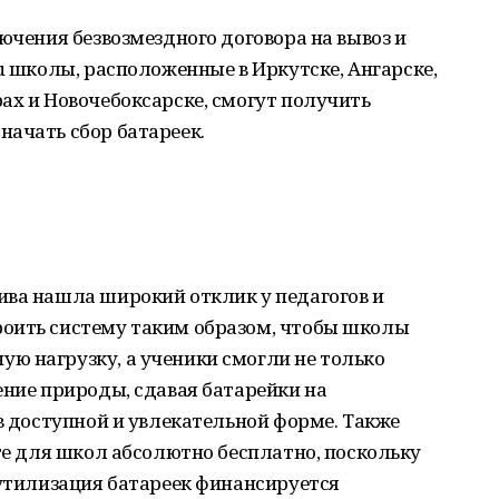
ючения безвозмездного договора на вывоз и
ru школы, расположенные в Иркутске, Ангарске,
ах и Новочебоксарске, смогут получить
начать сбор батареек.
ива нашла широкий отклик у педагогов и
оить систему таким образом, чтобы школы
ю нагрузку, а ученики смогли не только
ение природы, сдавая батарейки на
 в доступной и увлекательной форме. Также
кте для школ абсолютно бесплатно, поскольку
 утилизация батареек финансируется