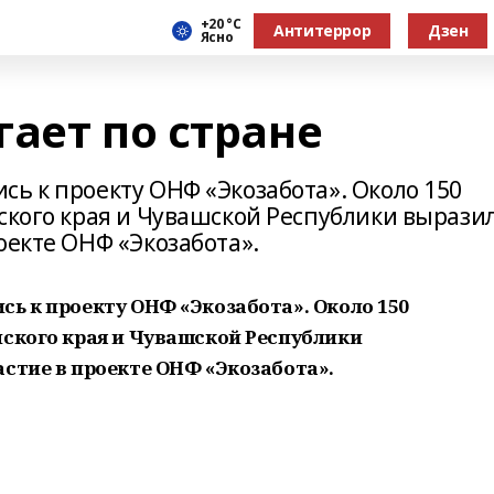
+20 °С
Антитеррор
Дзен
Ясно
ает по стране
ь к проекту ОНФ «Экозабота». Около 150
мского края и Чувашской Республики вырази
оекте ОНФ «Экозабота».
ь к проекту ОНФ «Экозабота». Около 150
мского края и Чувашской Республики
стие в проекте ОНФ «Экозабота».