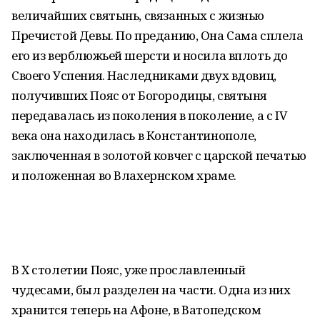
величайших святынь, связанных с жизнью
Пречистой Девы. По преданию, Она Сама сплела
его из верблюжьей шерсти и носила вплоть до
Своего Успения. Наследниками двух вдовиц,
получивших Пояс от Богородицы, святыня
передавалась из поколения в поколение, а с IV
века она находилась в Константинополе,
заключенная в золотой ковчег с царской печатью
и положенная во Влахернском храме.
В X столетии Пояс, уже прославленный
чудесами, был разделен на части. Одна из них
хранится теперь на Афоне, в Ватопедском