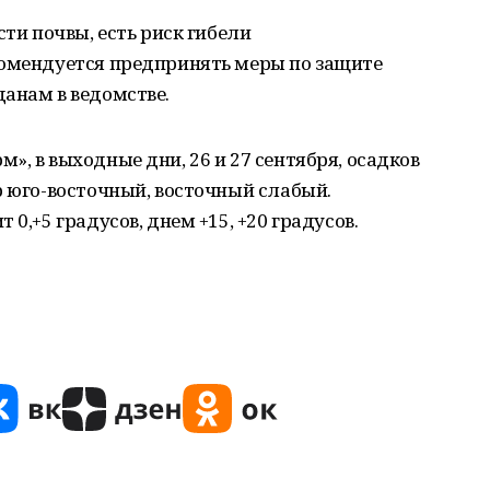
сти почвы, есть риск гибели
комендуется предпринять меры по защите
анам в ведомстве.
», в выходные дни, 26 и 27 сентября, осадков
р юго-восточный, восточный слабый.
0,+5 градусов, днем +15, +20 градусов.