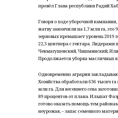
провёл Глава республики Радий Хаб
Говоря о ходе уборочной кампании,
жатву закончили на 1,7 млн га, это
зерновых превышает уровень 2019 г
22,3 центнера с гектара. Лидерами
Чекмагушевский, Чишминский, Или
Продолжается уборка масличных ку
Одновременно аграрии закладывают
Хозяйства обработали 636 тысяч га 
млн га. Для весеннего сева заготов
89 процентов от плана. Ильшат Фа
готово оказать помощь тем района
неурожая, – запас семенного матери