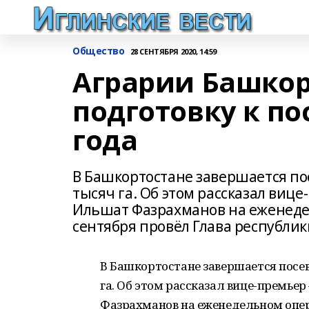
Общество
28 СЕНТЯБРЯ 2020, 14:59
Аграрии Башкор
подготовку к п
года
В Башкортостане завершается пос
тысяч га. Об этом рассказал вице
Ильшат Фазрахманов на еженеде
сентября провёл Глава республик
В Башкортостане завершается посев
га. Об этом рассказал вице-премьер
Фазрахманов на еженедельном опер