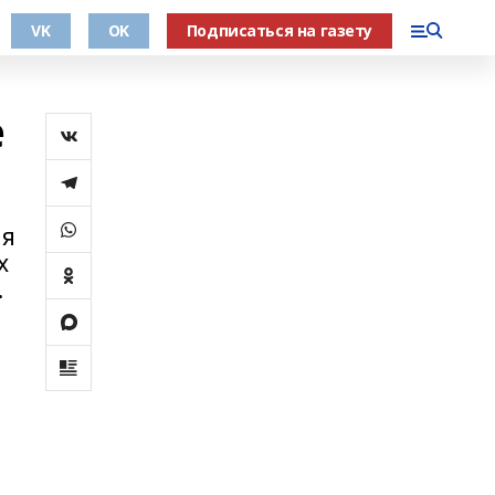
VK
OK
Подписаться на газету
е
ия
х
.