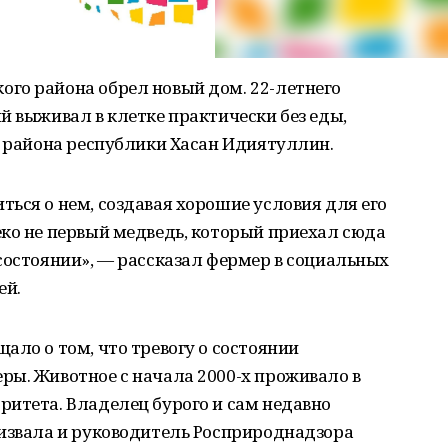
го района обрел новый дом. 22-летнего
й выживал в клетке практически без еды,
о района республики Хасан Идиятуллин.
ься о нем, создавая хорошие условия для его
ко не первый медведь, который приехал сюда
состоянии», — рассказал фермер в социальных
ей.
ало о том, что тревогу о состоянии
ры. Животное с начала 2000-х проживало в
ритета. Владелец бурого и сам недавно
ризвала и руководитель Росприроднадзора