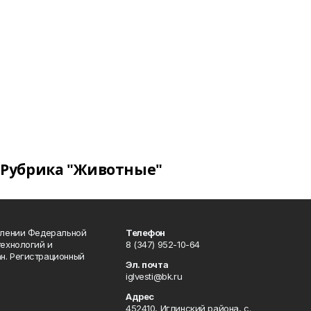
Рубрика "Животные"
влении Федеральной
Телефон
технологий и
8 (347) 952-10-64
н. Регистрационный
Эл. почта
iglvesti@bk.ru
Адрес
452410, Иглинский района, с.