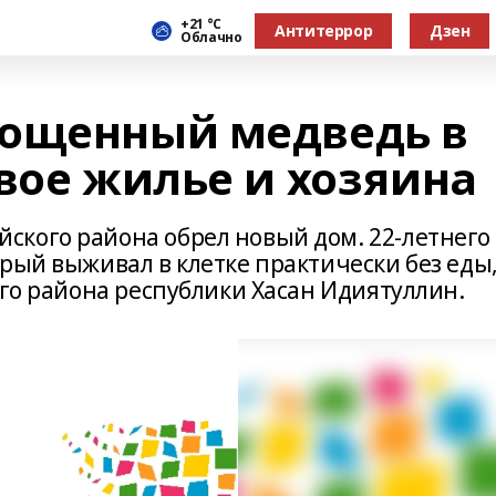
+21 °С
Антитеррор
Дзен
Облачно
тощенный медведь в
вое жилье и хозяина
кого района обрел новый дом. 22-летнего
рый выживал в клетке практически без еды
ого района республики Хасан Идиятуллин.