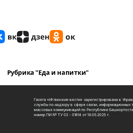
Рубрика "Еда и напитки"
Газета «Иглинские вести» зарегистрирована в Упра
службы по надзору в сфере связи, информационных 
массовых коммуникаций по Республике Башкортоста
номер ПИ № ТУ 02 - 01814 от 19.05.2025 г.