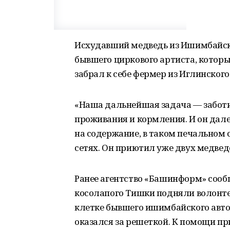
Исхудавший медведь из Ишимбайско
бывшего циркового артиста, которы
забрал к себе фермер из Иглинског
«Наша дальнейшая задача — заботит
проживания и кормления. И он дале
на содержание, в таком печальном 
сетях. Он приютил уже двух медвед
Ранее агентство «Башинформ» сообщ
косолапого Тишки подняли волонте
клетке бывшего ишимбайского авто
оказался за решеткой. К помощи п