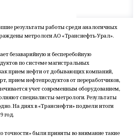
чшие результаты работы среди аналогичных
раждены метрологи АО «Транснефть-Урал».
ает безаварийную и бесперебойную
дуктов по системе магистральных
 как прием нефти от добывающих компаний,
орт, прием нефтепродуктов от переработчиков,
еспечивается учет современным оборудованием,
полняют специалисты-метрологи. Результаты
дно. На днях в «Транснефти» подвели итоги
9 год.
по точности» были приняты во внимание такие