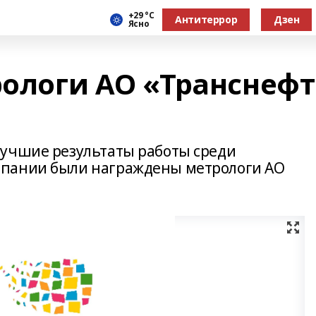
+29 °С
Антитеррор
Дзен
Ясно
рологи АО «Транснефт
лучшие результаты работы среди
мпании были награждены метрологи АО