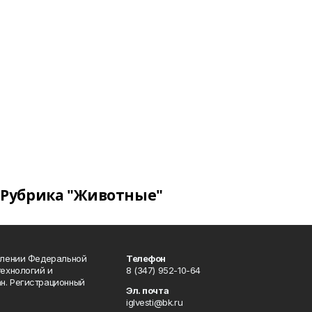
Рубрика "Животные"
влении Федеральной
Телефон
технологий и
8 (347) 952-10-64
н. Регистрационный
Эл. почта
iglvesti@bk.ru