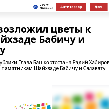
+25 °С
Антитеррор
Дзен
Облачно
возложил цветы к
йхзаде Бабичу и
у
спублики Глава Башкортостана Радий Хабиро
 к памятникам Шайхзаде Бабичу и Салавату