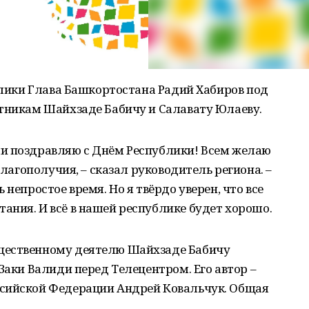
ублики Глава Башкортостана Радий Хабиров под
ятникам Шайхзаде Бабичу и Салавату Юлаеву.
и поздравляю с Днём Республики! Всем желаю
благополучия, – сказал руководитель региона. –
 непростое время. Но я твёрдо уверен, что все
ния. И всё в нашей республике будет хорошо.
щественному деятелю Шайхзаде Бабичу
Заки Валиди перед Телецентром. Его автор –
ссийской Федерации Андрей Ковальчук. Общая