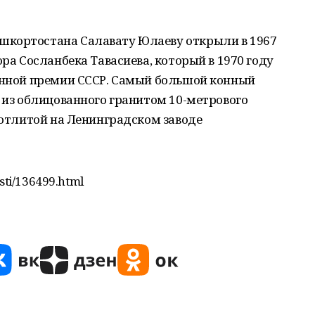
шкортостана Салавату Юлаеву открыли в 1967
ора Сосланбека Тавасиева, который в 1970 году
венной премии СССР. Самый большой конный
т из облицованного гранитом 10-метрового
, отлитой на Ленинградском заводе
sti/136499.html