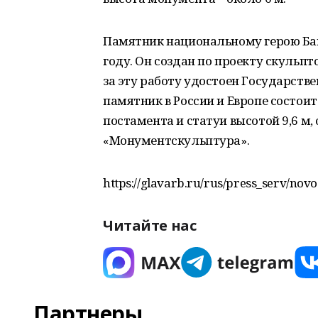
Памятник национальному герою Ба
году. Он создан по проекту скульпт
за эту работу удостоен Государст
памятник в России и Европе состои
постамента и статуи высотой 9,6 м
«Монументскульптура».
https://glavarb.ru/rus/press_serv/novo
Читайте нас
Партнеры