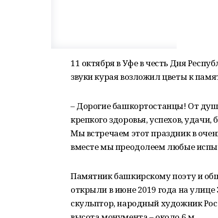
11 октября в Уфе в честь Дня Респ
звуки курая возложил цветы к пам
– Дорогие башкортостанцы! От душ
крепкого здоровья, успехов, удачи, 
Мы встречаем этот праздник в очень
вместе мы преодолеем любые испыта
Памятник башкирскому поэту и об
открыли в июне 2019 года на улице 
скульптор, народный художник Ро
высота монумента – около 6 м.