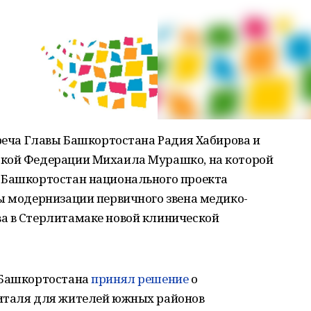
треча Главы Башкортостана Радия Хабирова и
ской Федерации Михаила Мурашко, на которой
 Башкортостан национального проекта
ы модернизации первичного звена медико-
а в Стерлитамаке новой клинической
 Башкортостана
принял решение
о
питаля для жителей южных районов