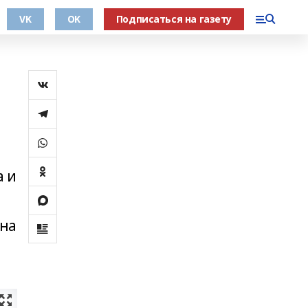
VK
OK
Подписаться на газету
а и
ена