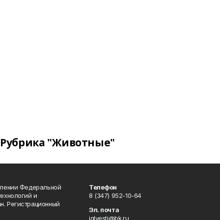
Рубрика "Животные"
влении Федеральной
Телефон
технологий и
8 (347) 952-10-64
н. Регистрационный
Эл. почта
iglvesti@bk.ru