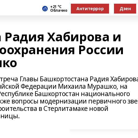
+21 °С
Антитеррор
Дзен
Облачно
а Радия Хабирова и
оохранения России
шко
встреча Главы Башкортостана Радия Хабиров
ийской Федерации Михаила Мурашко, на
Республике Башкортостан национального
акже вопросы модернизации первичного зв
оительства в Стерлитамаке новой
ьницы.