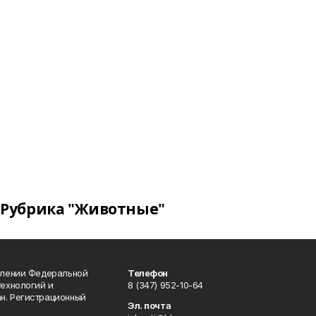
Рубрика "Животные"
влении Федеральной
Телефон
технологий и
8 (347) 952-10-64
н. Регистрационный
Эл. почта