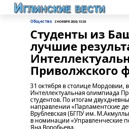
Общество
2 НОЯБРЯ 2020, 13:20
Студенты из Ба
лучшие результ
Интеллектуаль
Приволжского ф
31 октября в столице Мордовии, 
Интеллектуальная олимпиада При
студентов. По итогам двухдневн
направлении «Парламентские деб
Врублевская (БГПУ им. М.Акмуллы
в номинации «Управленческие по
Яна Воробьева.