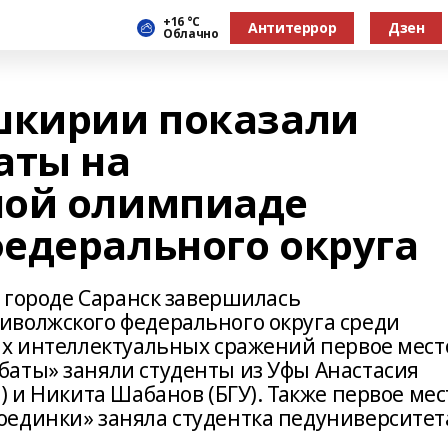
+16 °С
Антитеррор
Дзен
Облачно
шкирии показали
аты на
ной олимпиаде
едерального округа
в городе Саранск завершилась
волжского федерального округа среди
ых интеллектуальных сражений первое мест
аты» заняли студенты из Уфы Анастасия
) и Никита Шабанов (БГУ). Также первое мес
единки» заняла студентка педуниверситет