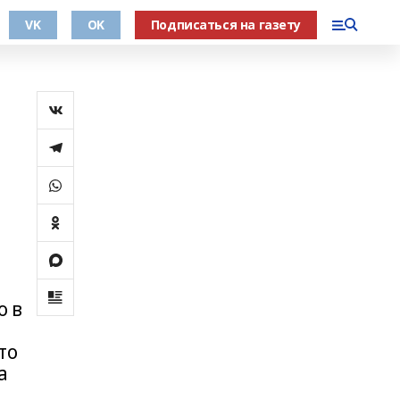
VK
OK
Подписаться на газету
о в
то
а