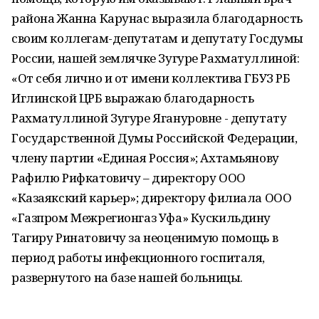
района Жанна Карунас выразила благодарность
своим коллегам-депутатам и депутату Госдумы
России, нашей землячке Зугуре Рахматуллиной:
«От себя лично и от имени коллектива ГБУЗ РБ
Иглинской ЦРБ выражаю благодарность
Рахматуллиной Зугуре Ягануровне - депутату
Государственной Думы Российской Федерации,
члену партии «Единая Россия»; Ахтамьянову
Рафилю Рифкатовичу – директору ООО
«Казаякский карьер»; директору филиала ООО
«Газпром Межрегионгаз Уфа» Кускильдину
Тагиру Ринатовичу за неоценимую помощь в
период работы инфекционного госпиталя,
развернутого на базе нашей больницы.