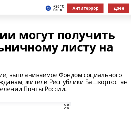
+26 °С
Антитеррор
Дзен
Ясно
ии могут получить
ьничному листу на
ение, выплачиваемое Фондом социального
жданам, жители Республики Башкортостан
елении Почты России.