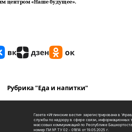
им центром «Наше будущее».
Рубрика "Еда и напитки"
Газета «Иглинские вести» зарегистрирована в Упра
службы по надзору в сфере связи, информационных 
массовых коммуникаций по Республике Башкортоста
номер ПИ № ТУ 02 - 01814 от 19.05.2025 г.