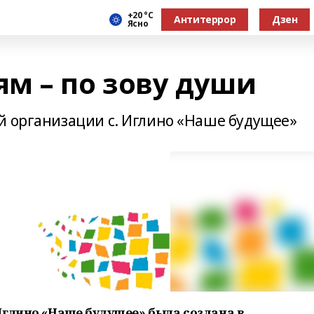
+20 °С
Антитеррор
Дзен
Ясно
м – по зову души
й организации с. Иглино «Наше будущее»
Иглино «Наше будущее»
была создана в