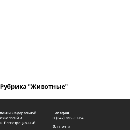
Рубрика "Животные"
влении Федеральной
Телефон
технологий и
8 (347) 952-10-64
н. Регистрационный
Эл. почта