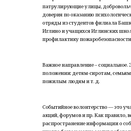
патрулирующие улицы, добровольч
доверия по оказанию психологичес
отряды из студентов филиала Баш
Иглино и учащихся Иглинских школ
профилактику пожаробезопасности
Важное направление – социальное.
положении: детям-сиротам, семьям
пожилым людям и т. д.
Событийное волонтерство — это уча
акций, форумов и пр. Как правило, 
распространение информации о собы