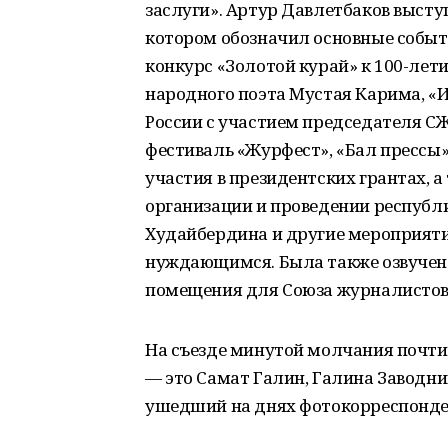
заслуги». Артур Давлетбаков высту
котором обозначил основные собы
конкурс «Золотой курай» к 100-ле
народного поэта Мустая Карима, «
России с участием председателя С
фестиваль «Журфест», «Бал прессы»
участия в президентских грантах, а 
организации и проведении республи
Худайбердина и другие мероприяти
нуждающимся. Была также озвучен
помещения для Союза журналистов
На съезде минутой молчания почти
— это Самат Галин, Галина Заводни
ушедший на днях фотокорреспонден