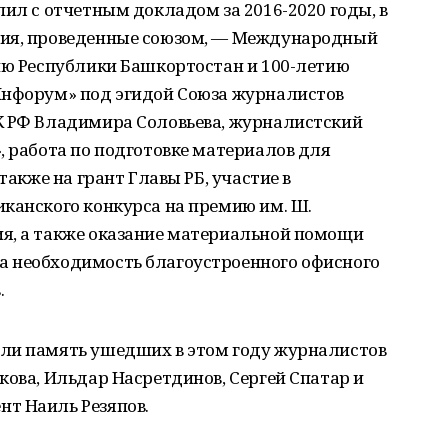
пил с отчетным докладом за 2016-2020 годы, в
тия, проведенные союзом, — Международный
тию Республики Башкортостан и 100-летию
Инфорум» под эгидой Союза журналистов
Ж РФ Владимира Соловьева, журналистский
, работа по подготовке материалов для
также на грант Главы РБ, участие в
канского конкурса на премию им. Ш.
я, а также оказание материальной помощи
а необходимость благоустроенного офисного
.
ли память ушедших в этом году журналистов
кова, Ильдар Насретдинов, Сергей Спатар и
т Наиль Резяпов.