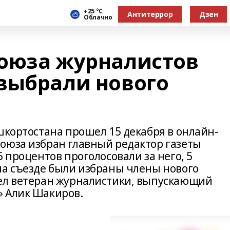
+25 °С
Антитеррор
Дзен
Облачно
Союза журналистов
выбрали нового
шкортостана прошел 15 декабря в онлайн-
оюза избран главный редактор газеты
 процентов проголосовали за него, 5
на съезде были избраны члены нового
шел ветеран журналистики, выпускающий
» Алик Шакиров.