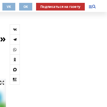
VK
OK
Подписаться на газету
й»