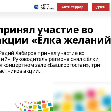
+27 °С
Антитеррор
Дзен
Облачно
принял участие во
акции «Ёлка желани
Радий Хабиров принял участие во
ий». Руководитель региона снял с ёлки,
м концертном зале «Башкортостан», три
астников акции.