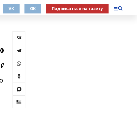
VK
OK
Подписаться на газету
»
ый
о