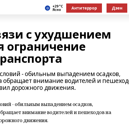
+29 °С
Антитеррор
Дзен
Ясно
вязи с ухудшением
я ограничение
ранспорта
условий - обильным выпадением осадков,
а обращает внимание водителей и пешеход
вил дорожного движения.
ловий - обильным выпадением осадков,
бращает внимание водителей и пешеходов на
орожного движения.