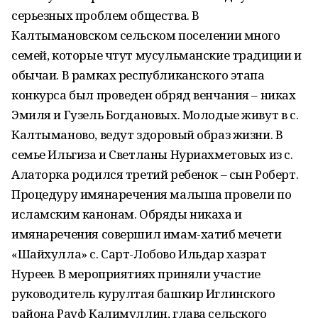
серьезных проблем общества. В
Калтымановском сельском поселении много
семей, которые чтут мусульманские традиции и
обычаи. В рамках республиканского этапа
конкурса был проведен обряд венчания – никах
Эмиля и Гузель Богдановых. Молодые живут в с.
Калтыманово, ведут здоровый образ жизни. В
семье Ильгиза и Светланы Нуриахметовых из с.
Алаторка родился третий ребенок – сын Роберт.
Процедуру имянаречения малыша провели по
исламским канонам. Обряды никаха и
имянаречения совершил имам-хатиб мечети
«Шайхулла» с. Сарт-Лобово Ильдар хазрат
Нуреев. В мероприятиях приняли участие
руководитель курултая башкир Иглинского
района Рауф Калимуллин, глава сельского