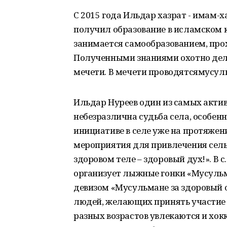
С 2015 года Ильдар хазрат - имам-х
получил образование в исламском к
занимается самообразованием, пр
Полученными знаниями охотно дел
мечети. В мечети проводятсямусул
Ильдар Нуреев один из самых актив
небезразлична судьба села, особен
инициативе в селе уже на протяжен
мероприятия для привлечения сельч
здоровом теле – здоровый дух!». В 
организует лыжные гонки «Мусуль
девизом «Мусульмане за здоровый 
людей, желающих принять участие в
разных возрастов увлекаются и хокк