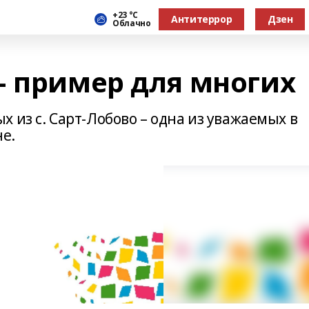
+23 °С
Антитеррор
Дзен
Облачно
– пример для многих
 из с. Сарт-Лобово – одна из уважаемых в
не.