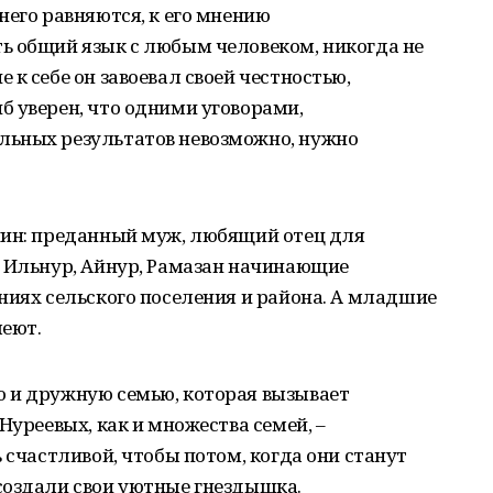
него равняются, к его мнению
ь общий язык с любым человеком, никогда не
к себе он завоевал своей честностью,
б уверен, что одними уговорами,
льных результатов невозможно, нужно
нин: преданный муж, любящий отец для
я Ильнур, Айнур, Рамазан начинающие
ниях сельского поселения и района. А младшие
леют.
 и дружную семью, которая вызывает
Нуреевых, как и множества семей, –
 счастливой, чтобы потом, когда они станут
создали свои уютные гнездышка.