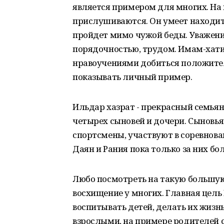
является примером для многих. На 
прислушиваются. Он умеет находит
пройдет мимо чужой беды. Уважение 
порядочностью, трудом. Имам-хати
нравоучениями добиться положите
показывать личный пример.
Ильдар хазрат - прекрасный семья
четырех сыновей и дочери. Сыновь
спортсмены, участвуют в соревнова
Даян и Рания пока только за них бо
Любо посмотреть на такую большую
восхищение у многих. Главная цель 
воспитывать детей, делать их жизнь
взрослыми, на примере родителей 