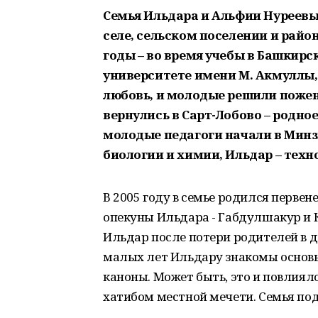
Семья Ильдара и Альфии Нуреевых
селе, сельском поселении и райо
годы – во время учебы в Башкир
университете имени М. Акмуллы, 
любовь, и молодые решили пожен
вернулись в Сарт-Лобово – родно
молодые педагоги начали в Минз
биологии и химии, Ильдар – техн
В 2005 году в семье родился перве
опекуны Ильдара - Габдулшакур и К
Ильдар после потери родителей в д
малых лет Ильдару знакомы основы 
каноны. Может быть, это и повлиял
хатибом местной мечети. Семья по