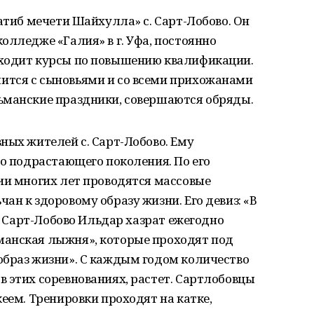
атиб мечети Шайхулла» с. Сарт-Лобово. Он
олледже «Галия» в г. Уфа, постоянно
оходит курсы по повышению квалификации.
ится с сыновьями и со всеми прихожанами
ьманские праздники, совершаются обряды.
ных жителей с. Сарт-Лобово. Ему
но подрастающего поколения. По его
ии многих лет проводятся массовые
ан к здоровому образу жизни. Его девиз: «В
с. Сарт-Лобово Ильдар хазрат ежегодно
манская лыжня», которые проходят под
образ жизни». С каждым годом количество
 этих соревнованиях, растет. Сартлобовцы
еем. Тренировки проходят на катке,