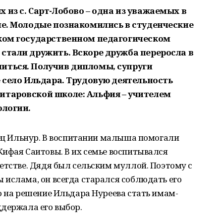
 из с. Сарт-Лобово – одна из уважаемых в
не. Молодые познакомились в студенческие
ском государственном педагогическом
стали дружить. Вскоре дружба переросла в
иться. Получив дипломы, супруги
е село Ильдара. Трудовую деятельность
итаровской школе: Альфия – учителем
ологии.
нец Ильнур. В воспитании малыша помогали
ифая Саитовы. В их семье воспитывался
етстве. Дядя был сельским муллой. Поэтому с
ислама, он всегда старался соблюдать его
о на решение Ильдара Нуреева стать имам-
ддержала его выбор.