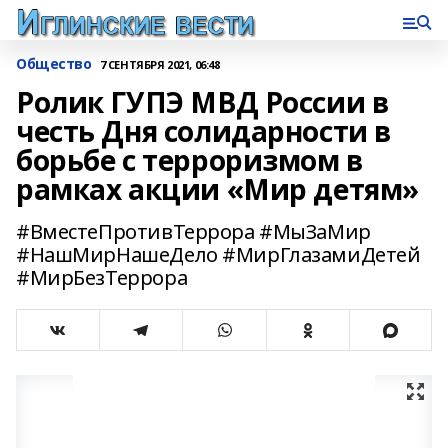
Общество
7 СЕНТЯБРЯ 2021, 06:48
Ролик ГУПЭ МВД России в
честь Дня солидарности в
борьбе с терроризмом в
рамках акции «Мир детям»
#ВместеПротивТеррора #МыЗаМир
#НашМирНашеДело #МирГлазамиДетей
#МирБезТеррора