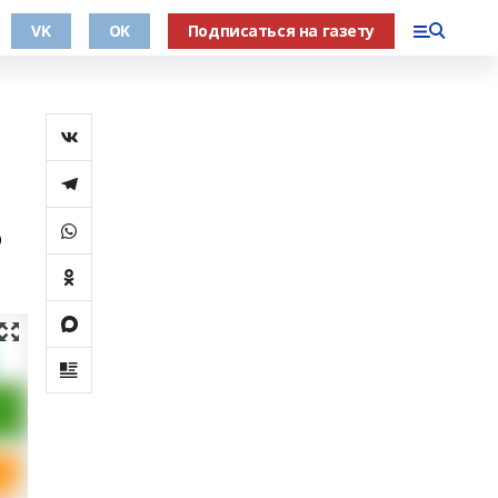
VK
OK
Подписаться на газету
о