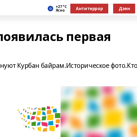
+27 °С
Антитеррор
Дзен
Ясно
появилась первая
днуют Курбан байрам.Историческое фото.Кт