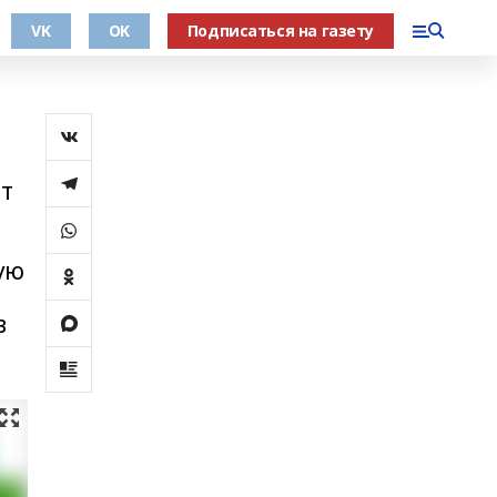
VK
OK
Подписаться на газету
ит
рую
в