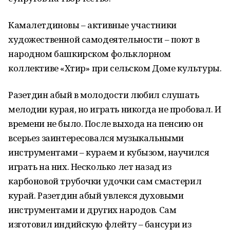
Камалетдиновы – активные участники
художественной самодеятельности – поют в
народном башкирском фольклорном
коллективе «Хәтирә» при сельском Доме культуры.
Разетдин абый в молодости любил слушать
мелодии курая, но играть никогда не пробовал. И
времени не было. После выхода на пенсию он
всерьез заинтересовался музыкальными
инструментами – кураем и кубызом, научился
играть на них. Несколько лет назад из
карбоновой трубочки удочки сам смастерил
курай. Разетдин абый увлекся духовыми
инструментами и других народов. Сам
изготовил индийскую флейту – бансури из