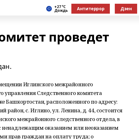
+27 °С
Антитеррор
Дзен
Дождь
омитет проведет
дан.
 помещении Иглинского межрайонного
го управления Следственного комитета
ке Башкортостан, расположенного по адресу:
район, с. Иглино, ул. Ленина, д. 44, состоится
ского межрайонного следственного отдела, в
 с ненадлежащим оказанием или неоказанием
и прав граждан на оплату труда; о