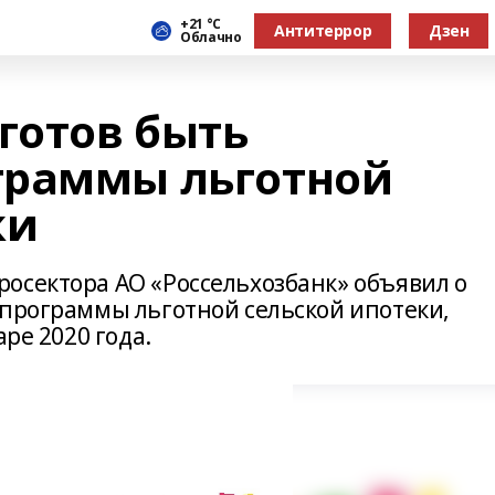
+21 °С
Антитеррор
Дзен
Облачно
готов быть
граммы льготной
ки
осектора АО «Россельхозбанк» объявил о
 программы льготной сельской ипотеки,
аре 2020 года.