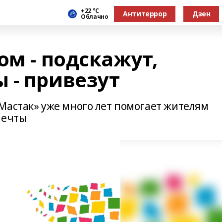
+22 °С
Антитеррор
Дзен
Облачно
ом - подскажут,
 - привезут
Мастак» уже много лет помогает жителям
мечты