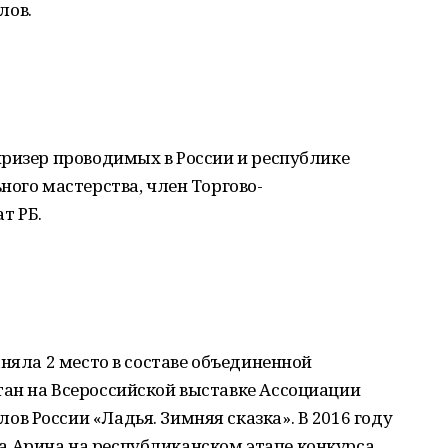
лов.
призер проводимых в России и республике
ного мастерства, член Торгово-
т РБ.
аняла 2 место в составе объединенной
ан на Всероссийской выставке Ассоциации
 России «Ладья. Зимняя сказка». В 2016 году
 Арина на республиканском этапе конкурса