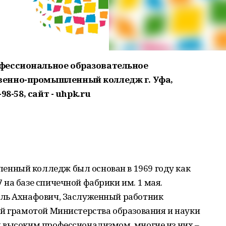
фессиональное образовательное
енно-промышленный колледж г. Уфа,
98-58, сайт - uhpk.ru
нный колледж был основан в 1969 году как
на базе спичечной фабрики им. 1 мая.
иль Ахнафович, Заслуженный работник
ой грамотой Министерства образования и науки
 высоким профессионализмом, многие из них –