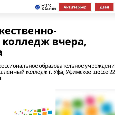
+19 °С
Антитеррор
Дзен
Облачно
ественно-
колледж вчера,
а
фессиональное образовательное учреждени
енный колледж г. Уфа, Уфимское шоссе 22
u