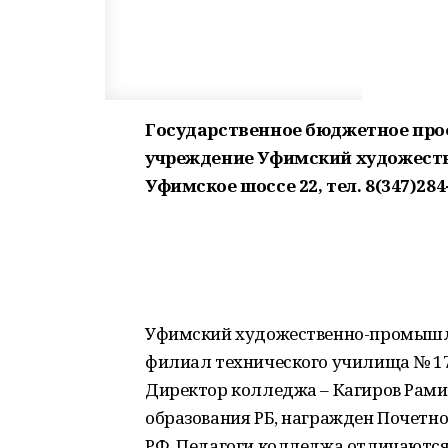
Государственное бюджетное про
учреждение Уфимский художеств
Уфимское шоссе 22, тел. 8(347)284-
Уфимский художественно-промышле
филиал технического училища № 17 
Директор колледжа – Кагиров Рам
образования РБ, награжден Почетн
РФ. Педагоги колледжа отличаются