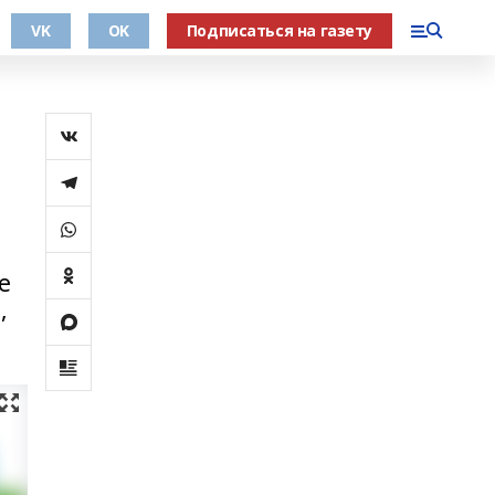
VK
OK
Подписаться на газету
е
,