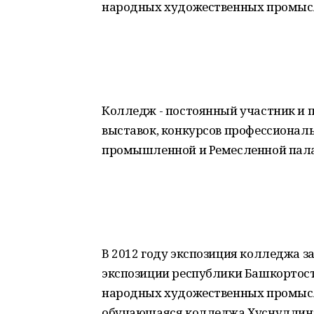
народных художественных промыс
Колледж - постоянный участник и 
выставок, конкурсов профессиональ
промышленной и Ремесленной пала
В 2012 году экспозиция колледжа з
экспозиции республики Башкортост
народных художественных промыслов
обучающаяся колледжа Хуснуллина