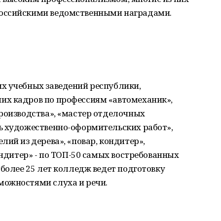
оссийскими ведомственными наградами.
х учебных заведений республики,
х кадров по профессиям «автомеханик»,
роизводства», «мастер отделочных
ь художественно-оформительских работ»,
ий из дерева», «повар, кондитер»,
ондитер» - по ТОП-50 самых востребованных
 более 25 лет колледж ведет подготовку
можностями слуха и речи.