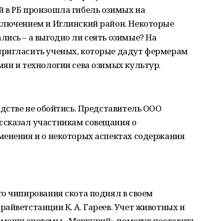
 в РБ произошла гибель озимых на
ключением и Иглинский район. Некоторые
ись – а выгодно ли сеять озимые? На
пригласить ученых, которые дадут фермерам
ян и технологии сева озимых культур.
одстве не обойтись. Представитель ООО
ссказал участникам совещания о
менения и о некоторых аспектах содержания
о чипирования скота поднял в своем
айветстанции К. А. Гареев. Учет животных и
омощи системы «Меркурий» помогут поставить