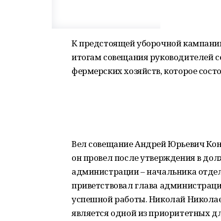
К предстоящей уборочной кампании
итогам совещания руководителей с
фермерских хозяйств, которое сост
Вел совещание Андрей Юрьевич Конн
он провел после утверждения в до
администрации – начальника отдел
приветствовал глава администраци
успешной работы. Николай Николае
является одной из приоритетных д