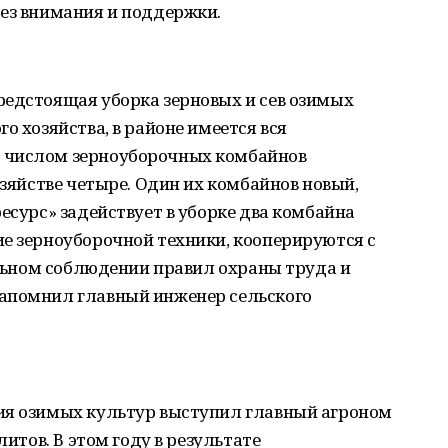
без внимания и поддержки.
редстоящая уборка зерновых и сев озимых
о хозяйства, в районе имеется вся
 числом зерноуборочных комбайнов
озяйстве четыре. Один их комбайнов новый,
есурс» задействует в уборке два комбайна
е зерноуборочной техники, кооперируются с
тельном соблюдении правил охраны труда и
апомнил главный инженер сельского
ия озимых культур выступил главный агроном
литов. В этом году в результате