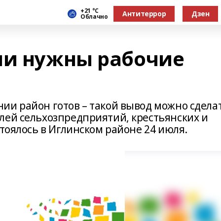
+21 °С
Антитеррор
Дзен
Облачно
ли нужны рабочие
ии район готов – такой вывод можно сдела
лей сельхозпредприятий, крестьянских и
стоялось в Иглинском районе 24 июля.