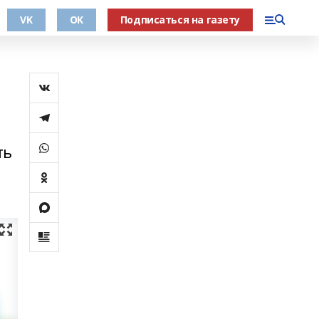
VK
OK
Подписаться на газету
ть