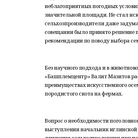
неблагоприятных погодных условий
значительной площади. Не стал ис
сельхозпроизводители даже задумал
совещании было принято решение 
рекомендации по поводу выбора сем
Без научного подхода и в животнов
«Башплемцентр» Валит Мазитов ра
преимуществах искусственного осе
породистого скота на фермах.
Вопрос о необходимости поголовног
выступлении начальник иглинской р
движения сельхозпродукции при п