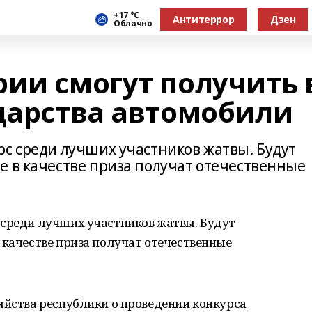
+17 °С
Антитеррор
Дзен
Облачно
рии смогут получить 
ударства автомобили
рс среди лучших участников жатвы. Будут
е в качестве приза получат отечественные
 среди лучших участников жатвы. Будут
 качестве приза получат отечественные
яйства республики о проведении конкурса