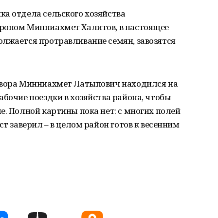
ка отдела сельского хозяйства
роном Минниахмет Халитов, в настоящее
олжается протравливание семян, завозятся
овора Минниахмет Латыпович находился на
абочие поездки в хозяйства района, чтобы
е. Полной картины пока нет: с многих полей
ст заверил – в целом район готов к весенним