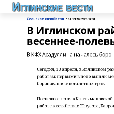
Сельское хозяйство
10 АПРЕЛЯ 2020, 14:30
В Иглинском рай
весеннее-полев
В КФХ Асадуллина началось боро
Сегодня, 10 апреля, в Иглинском р
работам: первыми в поле вышли м
боронование многолетних трав.
Поспевают поля в Калтымановской з
работе в хозяйствах Юнусова, Базро