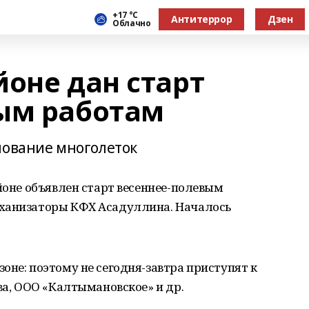
+17 °С
Антитеррор
Дзен
Облачно
оне дан старт
ым работам
нование многолеток
айоне объявлен старт весеннее-полевым
еханизаторы КФХ Асадуллина. Началось
оне: поэтому не сегодня-завтра приступят к
ва, ООО «Калтымановское» и др.