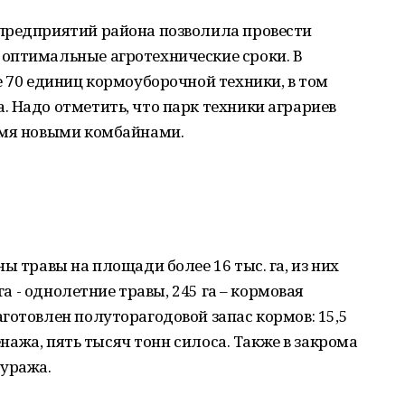
предприятий района позволила провести
оптимальные агротехнические сроки. В
е 70 единиц кормоуборочной техники, в том
 Надо отметить, что парк техники аграриев
умя новыми комбайнами.
ы травы на площади более 16 тыс. га, из них
га - однолетние травы, 245 га – кормовая
готовлен полуторагодовой запас кормов: 15,5
сенажа, пять тысяч тонн силоса. Также в закрома
фуража.