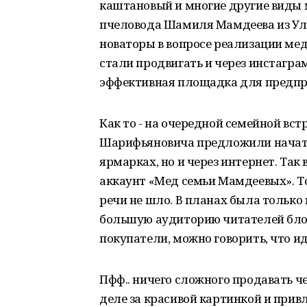
каштановый и многие другие виды 
пчеловода Шамиля Мамдеева из Улу-
новаторы в вопросе реализации ме
стали продвигать и через инстаграм
эффективная площадка для предп
Как то - на очередной семейной вс
Шарифьяновича предложили начать 
ярмарках, но и через интернет. Так
аккаунт «Мед семьи Мамдеевых». Т
речи не шло. В планах была только
большую аудиторию читателей блог
покупатели, можно говорить, что и
Пфф.. ничего сложного продавать ч
деле за красивой картинкой и при