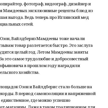
опирайтер, фотограф, видеограф, дизайнер и
ля Мамдеевых эксклюзивные рецепты блюд из
ьшая выгода. Ведь теперь про Иглинский мед
оциальных сетей.
 Озон, Вайлдбериз Мамдеевы тоже начали
тзывам товар разлетается быстро. Это заслуга
рудится целый год. Летом Мамдеевы заняты
 За это самое трудолюбие и добросовестный
ифьяновича в прошлом году наградили
льского хозяйства.
площадок Озон и Вайлдберис стало больше на
 рекорды. В период самоизоляции и напряженной
 единственное, где можно успешно
рнет-магазины. Даже в таком традиционном для