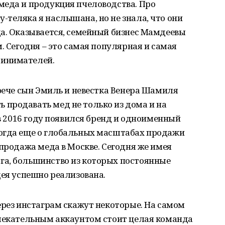
меда и продукция пчеловодства. Про
теляка я наслышана, но не знала, что они
да. Оказывается, семейный бизнес Мамдеевы
. Сегодня – это самая популярная и самая
ринимателей.
трече сын Эмиль и невестка Венера Шамиля
продавать мед не только из дома и на
 в 2016 году появился бренд и одноименный
огда еще о глобальных масштабах продажи
 продажа меда в Москве. Сегодня же имея
а, большинство из которых постоянные
дея успешно реализована.
ерез инстаграм скажут некоторые. На самом
влекательным аккаунтом стоит целая команда