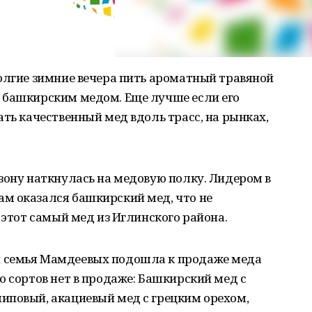
олгие зимние вечера пить ароматный травяной
 башкирским медом. Еще лучше если его
ать качественный мед вдоль трасс, на рынках,
зону наткнулась на медовую полку. Лидером в
м оказался башкирский мед, что не
 этот самый мед из Иглинского района.
 семья Мамдеевых подошла к продаже меда
о сортов нет в продаже: Башкирский мед с
иповый, акациевый мед с грецким орехом,