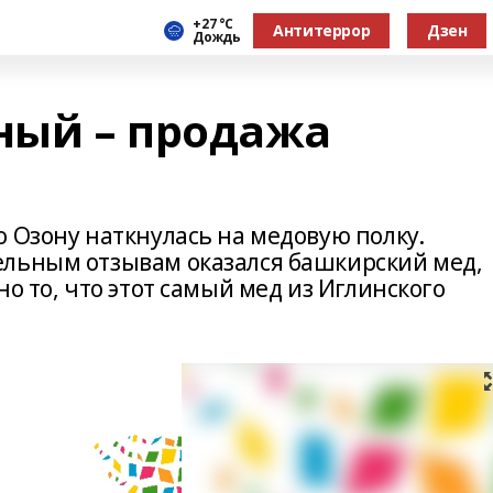
+27 °С
Антитеррор
Дзен
Дождь
ный – продажа
 Озону наткнулась на медовую полку.
ельным отзывам оказался башкирский мед,
о то, что этот самый мед из Иглинского