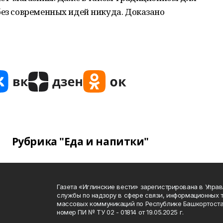
без современных идей никуда. Доказано
Рубрика "Еда и напитки"
Газета «Иглинские вести» зарегистрирована в Упра
службы по надзору в сфере связи, информационных 
массовых коммуникаций по Республике Башкортоста
номер ПИ № ТУ 02 - 01814 от 19.05.2025 г.