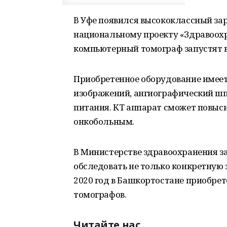
В Уфе появился высококлассный за
национальному проекту «Здравоох
компьютерный томограф запустят в
Приобретенное оборудование имеет
изображений, ангиографический шп
питания. КТ аппарат сможет повыс
онкобольным.
В Министерстве здравоохранения з
обследовать не только конкретную 
2020 год в Башкортостане приобре
томографов.
Читайте нас