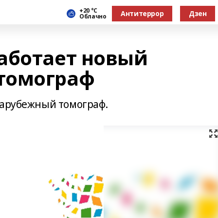
+20 °С
Антитеррор
Дзен
Облачно
аботает новый
томограф
зарубежный томограф.