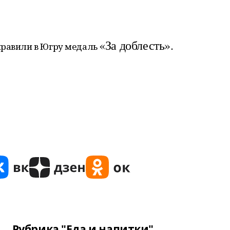
«За доблесть».
правили в Югру медаль
Рубрика "Еда и напитки"