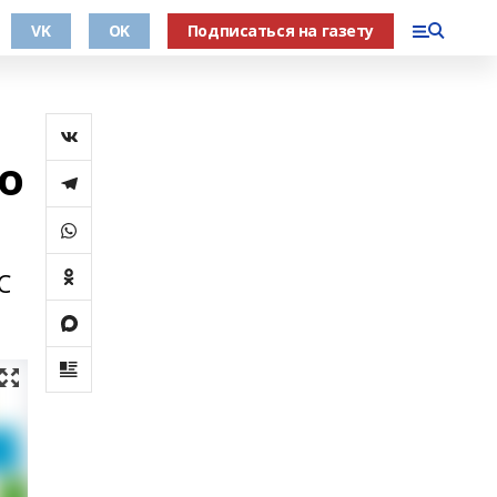
VK
OK
Подписаться на газету
о
С