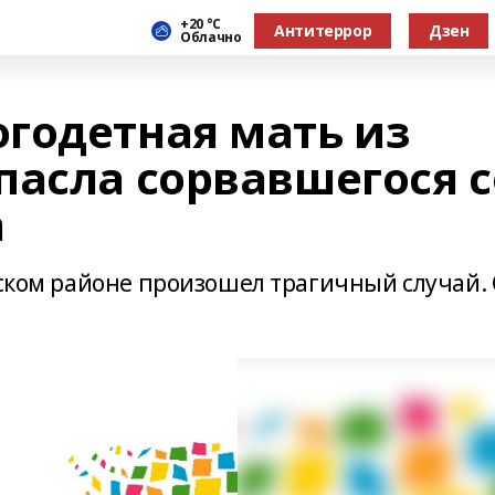
+20 °С
Антитеррор
Дзен
Облачно
годетная мать из
пасла сорвавшегося с
а
вском районе произошел трагичный случай. 
.