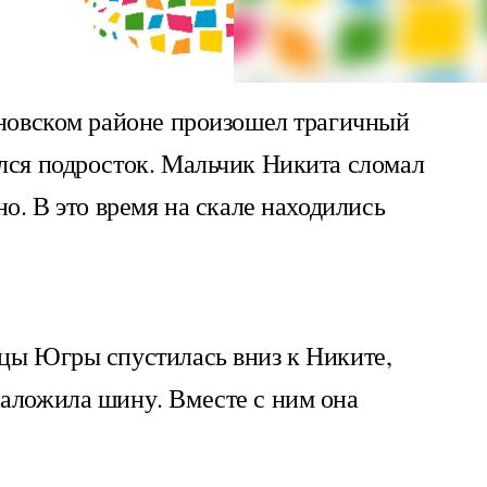
ановском районе произошел трагичный
ался подросток. Мальчик Никита сломал
но. В это время на скале находились
ицы Югры спустилась вниз к Никите,
наложила шину. Вместе с ним она