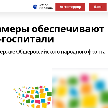
+25 °С
Антитеррор
Дзен
Облачно
рмеры обеспечивают
-госпитали
держке Общероссийского народного фронта