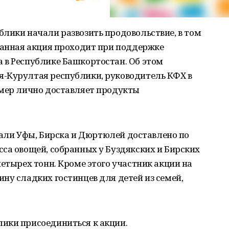
лики начали развозить продовольствие, в том
Данная акция проходит при поддержке
 в Республике Башкортостан. Об этом
-Курултая республики, руководитель КФХ в
рмер лично доставляет продукты
итали Уфы, Бирска и Дюртюлей доставлено по
са овощей, собранных у Буздякских и Бирских
четырех тонн. Кроме этого участник акции на
ну сладких гостинцев для детей из семей,
ики присоединиться к акции.