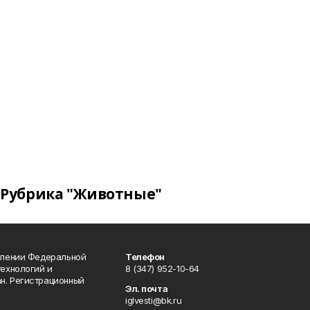
Рубрика "Животные"
влении Федеральной
Телефон
технологий и
8 (347) 952-10-64
н. Регистрационный
Эл. почта
iglvesti@bk.ru