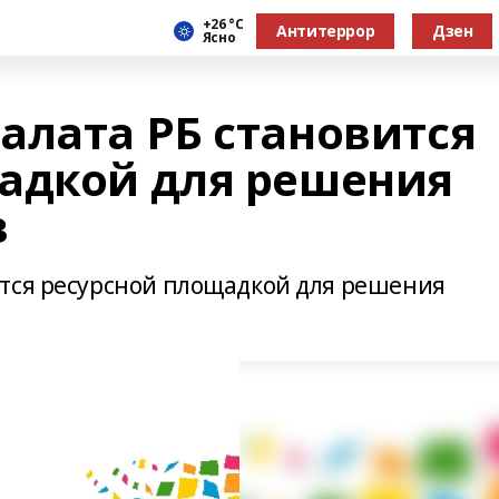
+26 °С
Антитеррор
Дзен
Ясно
алата РБ становится
адкой для решения
в
тся ресурсной площадкой для решения