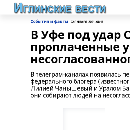
События и факты
22 ЯНВАРЯ 2021, 08:18
В Уфе под удар
проплаченные 
несогласованно
В телеграм-каналах появилась п
федерального блогера (известно
Лилией Чанышевый и Уралом Байб
они собирают людей на несоглас