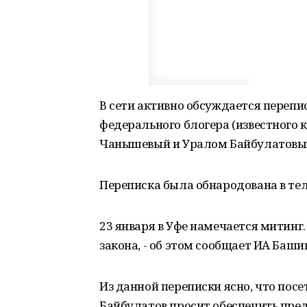
В сети активно обсуждается переп
федерального блогера (известного 
Чанышевый и Уралом Байбулатовы
Переписка была обнародована в те
23 января в Уфе намечается митинг.
закона, - об этом сообщает ИА Баш
Из данной переписки ясно, что пос
Байбулатов просит обеспечить пре