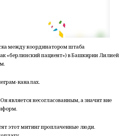
иска между координатором штаба
как «берлинский пациент») в Башкирии Лилией
м.
леграм-каналах.
 Он является несогласованным, а значит вне
информ.
етят этот митинг проплаченные люди.
доплату.