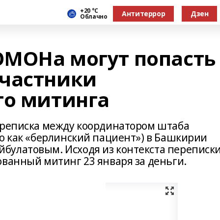
+20 °С
Антитеррор
Дзен
Облачно
 ОМОНа могут попасть
участники
го митинга
ереписка между координатором штаба
го как «берлинский пациент») в Башкирии
улатовым. Исходя из контекста переписки
ованный митинг 23 января за деньги.