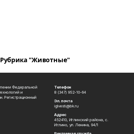
Рубрика "Животные"
влении Федеральной
Телефон
технологий и
8 (347) 952-10-64
н. Регистрационный
Эл. почта
iglvesti@bk.ru
Адрес
452410, Иглинский района, с.
Иглино, ул. Ленина, 94/1
Рекламная служба