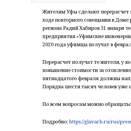
Жителям Уфы сделают перерасчет з
ходе повторного совещания в Доме 
региона Радий Хабиров 31 января т
предприятия «Уфимские инженерные 
2020 года уфимцы получат в феврал
Перерасчет получат те жители, у к
повышение стоимости за отопление
пятнадцатого февраля должны напи
Порядка шести тысяч человек уже 
По всем вопросам можно обращаться 
Подробно:
https://glavarb.ru/rus/pre