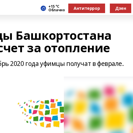
+15 °С
Антитеррор
Дзен
Облачно
цы Башкортостана
счет за отопление
брь 2020 года уфимцы получат в феврале.