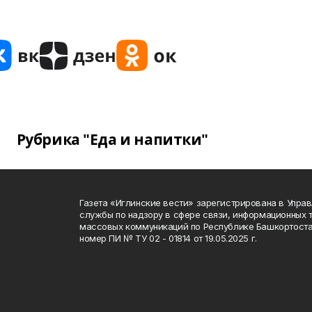
Рубрика "Еда и напитки"
Газета «Иглинские вести» зарегистрирована в Упра
службы по надзору в сфере связи, информационных 
массовых коммуникаций по Республике Башкортоста
номер ПИ № ТУ 02 - 01814 от 19.05.2025 г.