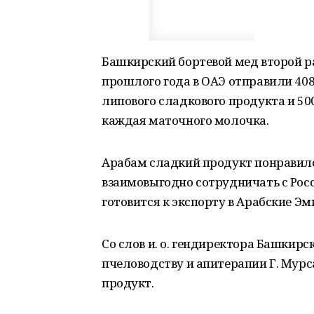
Башкирский бортевой мед второй ра
прошлого года в ОАЭ отправили 408 
липового сладкового продукта и 50
каждая маточного молочка.
Арабам сладкий продукт понравилс
взаимовыгодно сотрудничать с Росс
готовится к экспорту в Арабские Э
Со слов и. о. гендиректора Башкирс
пчеловодству и апитерапии Г. Мур
продукт.