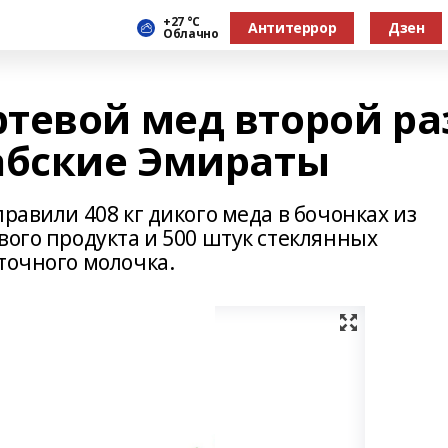
+27 °С
Антитеррор
Дзен
Облачно
тевой мед второй ра
абские Эмираты
равили 408 кг дикого меда в бочонках из
вого продукта и 500 штук стеклянных
точного молочка.