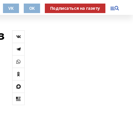
VK
OK
Подписаться на газету
з