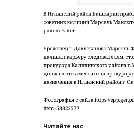
В Иглинский район Башкирии приб
советник юстиции Марсель Максютов
районе 5 лет.
Уроженец г. Давлеканово Марсель Ф
начинал карьеру следователем, ст
прокурора Калининского района г. У
должности заместителя прокурора г
назначения в Иглинский район г. Ок
Фотография с сайта https://epp.genp
item=58822577
Читайте нас