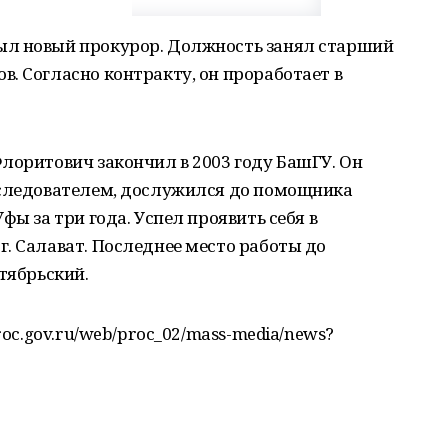
ыл новый прокурор. Должность занял старший
. Согласно контракту, он проработает в
лоритович закончил в 2003 году БашГУ. Он
.следователем, дослужился до помощника
фы за три года. Успел проявить себя в
. Салават. Последнее место работы до
тябрьский.
roc.gov.ru/web/proc_02/mass-media/news?