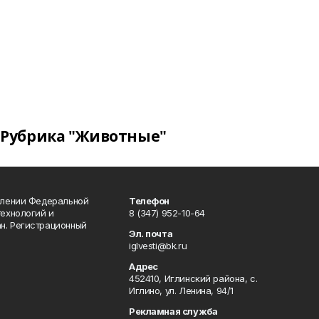
Рубрика "Животные"
влении Федеральной
Телефон
технологий и
8 (347) 952-10-64
н. Регистрационный
Эл. почта
iglvesti@bk.ru
Адрес
452410, Иглинский района, с.
Иглино, ул. Ленина, 94/1
Рекламная служба