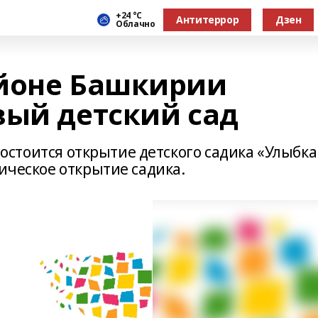
+24 °С
Антитеррор
Дзен
Облачно
айоне Башкирии
вый детский сад
 состоится открытие детского садика «Улыбка
ническое открытие садика.