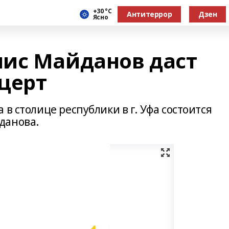
+30 °С
Антитеррор
Дзен
Ясно
ис Майданов даст
церт
в столице республики в г. Уфа состоится
данова.