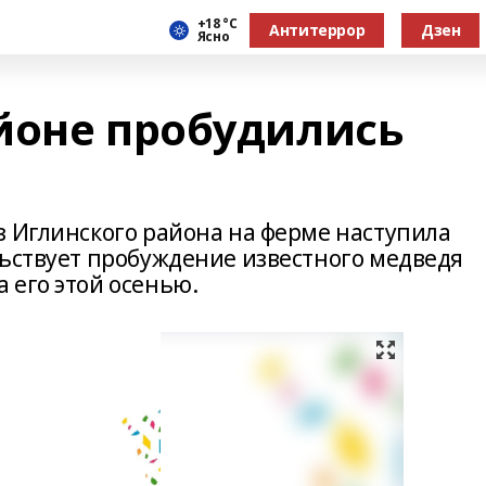
+18 °С
Антитеррор
Дзен
Ясно
йоне пробудились
з Иглинского района на ферме наступила
льствует пробуждение известного медведя
 его этой осенью.